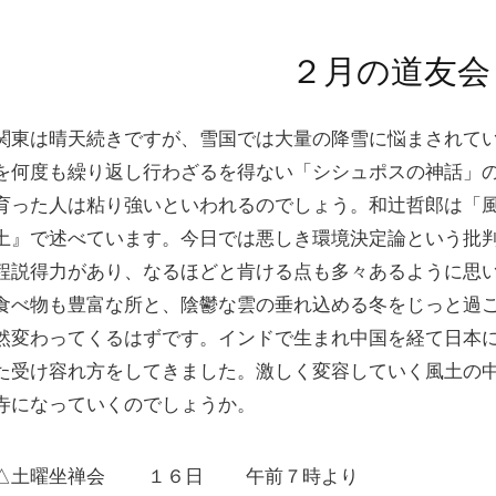
２月の道友会
関東は晴天続きですが、雪国では大量の降雪に悩まされて
を何度も繰り返し行わざるを得ない「シシュポスの神話」
育った人は粘り強いといわれるのでしょう。和辻哲郎は「
土』で述べています。今日では悪しき環境決定論という批
程説得力があり、なるほどと肯ける点も多々あるように思
食べ物も豊富な所と、陰鬱な雲の垂れ込める冬をじっと過
然変わってくるはずです。インドで生まれ中国を経て日本
た受け容れ方をしてきました。激しく変容していく風土の
寺になっていくのでしょうか。
△土曜坐禅会 １６日 午前７時より