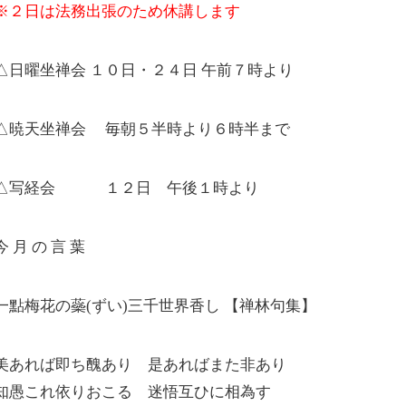
※２日は法務出張のため休講します
△日曜坐禅会 １０日・２４日 午前７時より
△暁天坐禅会 毎朝５半時より６時半まで
△写経会 １２日 午後１時より
今 月 の 言 葉
一點梅花の蘂(ずい)三千世界香し 【禅林句集】
美あれば即ち醜あり 是あればまた非あり
知愚これ依りおこる 迷悟互ひに相為す