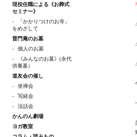
現役住職による《お葬式
セミナー》
「かかりつけのお寺」
をめざして
普門庵のお墓
個人のお墓
《みんなのお墓》(永代
供養墓）
道友会の催し
坐禅会
写経会
法話会
かんのん劇場
ヨガ教室
コラム・読みもの