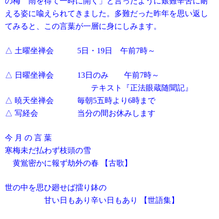
の梅 雨を得て一時に開く」と言ったように艱難辛苦に耐
える姿に喩えられてきました。多難だった昨年を思い返し
てみると、この言葉が一層に身にしみます。
△ 土曜坐禅会 5日・19日 午前7時～
△ 日曜坐禅会 13日のみ 午前7時～
テキスト『正法眼蔵随聞記』
△ 暁天坐禅会 毎朝5五時より6時まで
△ 写経会 当分の間お休みします
今 月 の 言 葉
寒梅未だ払わず枝頭の雪
黄鴬密かに報ず劫外の春 【古歌】
世の中を思ひ廻せば擂り鉢の
甘い日もあり辛い日もあり 【世語集】