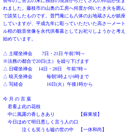
長年のご苦労の末に独自の境涯からたくさんの作品が生ま
れました。藤枝市の山奥の工房へ何度か伺いたき火を囲ん
で談笑したものです。普門庵にも八体のお地蔵さんが鎮座
していますが、平成九年に彫っていただいた高さ一メート
ル程の観音坐像を永代供養墓としてお祀りしようかと考え
始めています。
△ 土曜坐禅会 7日・21日 午前7時～
※法務の都合で20日(土）を繰り下げます
△ 日曜坐禅会 14日・28日 午前7時～
△ 暁天坐禅会 毎朝5時より6時まで
△ 写経会 16日(火）午後1時から
今 月 の 言 葉
君看よ此の花枝
中に風露の香しきあり 【蘇東坡】
今日ほめて明日悪しく言う人の口
泣くも笑うも嘘の世の中 【一休和尚】